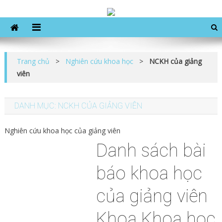
Khoa khoa học xã hội
Skip
to
content
Trang chủ
>
Nghiên cứu khoa học
>
NCKH của giảng
viên
DANH MỤC:
NCKH CỦA GIẢNG VIÊN
Nghiên cứu khoa học của giảng viên
Danh sách bài
báo khoa học
của giảng viên
Khoa Khoa học