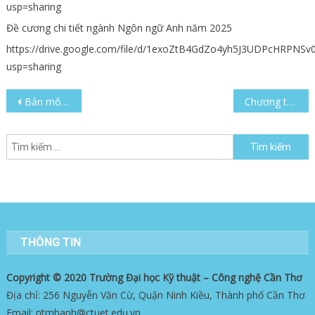
usp=sharing
Đề cương chi tiết ngành Ngôn ngữ Anh năm 2025
https://drive.google.com/file/d/1exoZtB4GdZo4yh5J3UDPcHRPNSv
usp=sharing
Điều
Bản mô tả chương trình đào tạo ngành Ngôn ngữ Anh
Chương trình dạy học ngành Ngôn ngữ Anh
hướng
Tìm
bài
kiếm
cho:
viết
THÔNG TIN
Copyright © 2020 Trường Đại học Kỹ thuật – Công nghệ Cần Thơ
Địa chỉ: 256 Nguyễn Văn Cừ, Quận Ninh Kiều, Thành phố Cần Thơ
Email: ntmhanh@ctuet.edu.vn