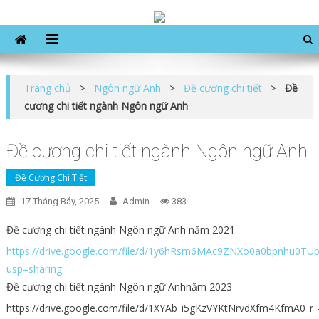
Khoa khoa học xã hội
Skip
to
content
Trang chủ
>
Ngôn ngữ Anh
>
Đề cương chi tiết
>
Đề
cương chi tiết ngành Ngôn ngữ Anh
Đề cương chi tiết ngành Ngôn ngữ Anh
Đề Cương Chi Tiết
17 Tháng Bảy, 2025
Admin
383
Đề cương chi tiết ngành Ngôn ngữ Anh năm 2021
https://drive.google.com/file/d/1y6hRsm6MAc9ZNXo0a0bpnhu0TUb
usp=sharing
Đề cương chi tiết ngành Ngôn ngữ Anhnăm 2023
https://drive.google.com/file/d/1XYAb_i5gKzVYKtNrvdXfm4KfmA0_r_