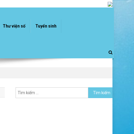
Thư viện số
Tuyển sinh
Tìm
kiếm
cho: