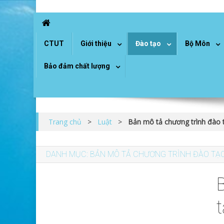
Skip
Khoa khoa học xã hội
to
content
CTUT
Giới thiệu
Đào tạo
Bộ Môn
Bảo đảm chất lượng
Trang chủ
>
Luật
>
Bản mô tả chương trình đào 
DANH MỤC:
BẢN MÔ TẢ CHƯƠNG TRÌNH ĐÀO TẠ