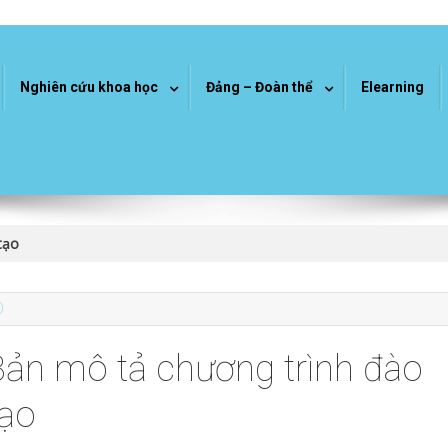
Nghiên cứu khoa học
Đảng – Đoàn thể
Elearning
tạo
O
Bản mô tả chương trình đào
tạo